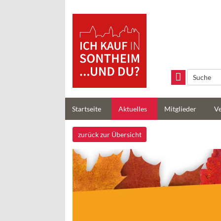
Handels- und
Gewerbeverein
Sontheim/Brenz e.V
Startseite
Aktuelles
Mitglieder
Ve
zurück zur Übersicht