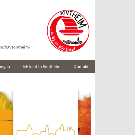
Handels- und
Gewerbeverein
Sontheim/Brenz e.V
om/hgvsontheim/
ungen
Ich kauf in Sontheim
Kontakt