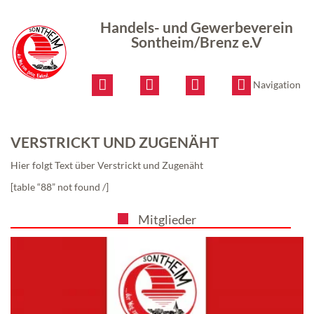
Handels-
und
Handels- und Gewerbeverein
Gewerbeverein
Sontheim/Brenz e.V
Sontheim/Brenz
e.V
Navigation
VERSTRICKT UND ZUGENÄHT
Hier folgt Text über Verstrickt und Zugenäht
[table “88” not found /]
Mitglieder