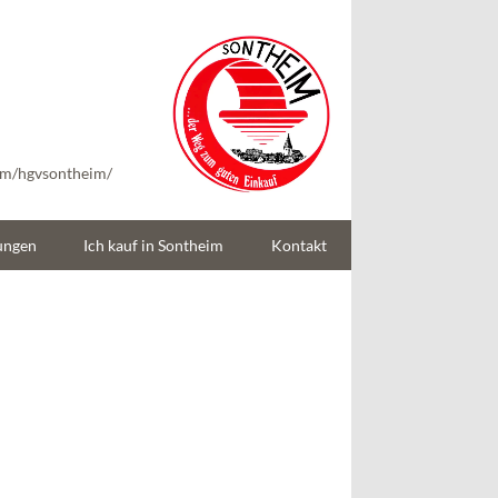
Handels- und
Gewerbeverein
Sontheim/Brenz e.V
om/hgvsontheim/
ungen
Ich kauf in Sontheim
Kontakt