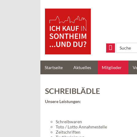
Handels- und
Gewerbeverein
Sontheim/Brenz e.V
Startseite
Aktuelles
Mitglieder
Ve
SCHREIBLÄDLE
Unsere Leistungen:
Schreibwaren
Toto / Lotto Annahmestelle
Zeitschriften