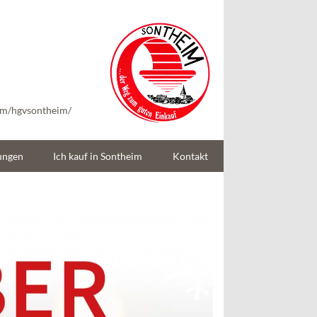
Handels- und
Gewerbeverein
Sontheim/Brenz e.V
om/hgvsontheim/
ungen
Ich kauf in Sontheim
Kontakt