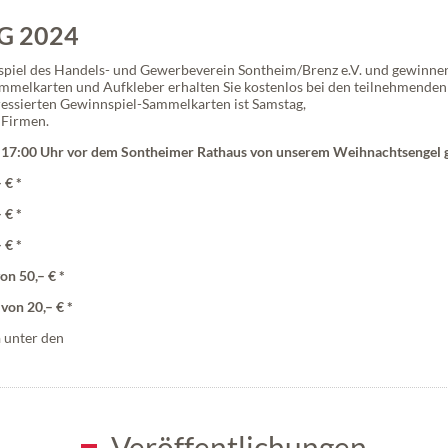
 2024
el des Handels- und Gewerbeverein Sontheim/Brenz e.V. und gewinnen S
mmelkarten und Aufkleber erhalten Sie kostenlos bei den teilnehmende
ressierten Gewinnspiel-Sammelkarten ist Samstag,
 Firmen.
 17:00 Uhr vor dem Sontheimer Rathaus von unserem Weihnachtsengel 
 € *
 € *
 € *
on 50,– € *
von 20,– € *
n
unter den
Veröffentlichungen